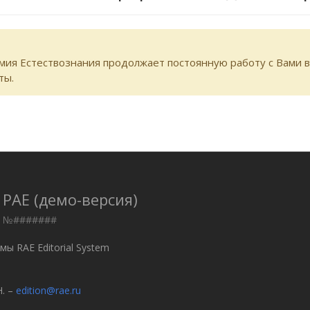
ия Естествознания продолжает постоянную работу с Вами в
ты.
РАЕ (демо-версия)
ПИ №#######
ы RAE Editorial System
. –
edition@rae.ru