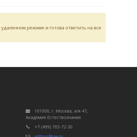
 удаленном режиме и готова ответить на все
101000, г. Москва, а/я 47,
Академия Естествознания
+7 (499) 705-72-30
edition@rae.ru